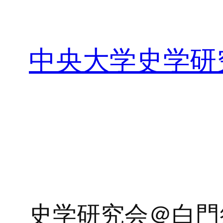
内
容
を
中央大学史学研
ス
キ
ッ
プ
史学研究会＠白門