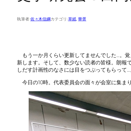
執筆者:
佐々木信綱
カテゴリ:
草紙
, 
華胥
もう一か月くらい更新してませんでした…。覚
新します。そして、数少ない読者の皆様。朗報で
しだす計画性のなさには目をつぶってもらって
今日の10時。代表委員会の面々が会室に集ま