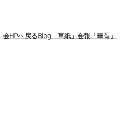
会HPへ戻る
Blog「草紙」
会報「華胥」