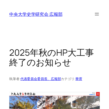
内
容
中央大学史学研究会 広報部
を
ス
キ
ッ
プ
2025年秋のHP大工事
終了のお知らせ
執筆者:
代表委員会委員長、広報部
カテゴリ:
華胥