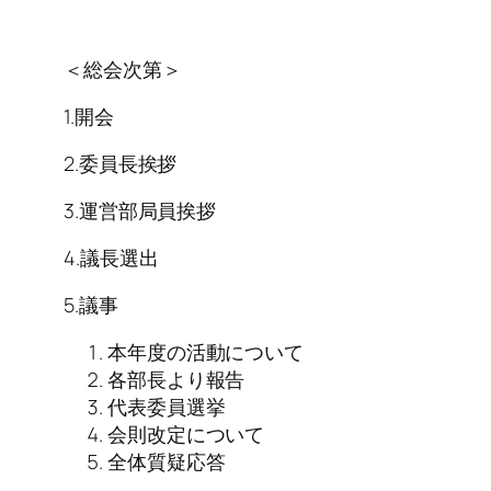
＜総会次第＞
1.開会
2.委員長挨拶
3.運営部局員挨拶
4.議長選出
5.議事
本年度の活動について
各部長より報告
代表委員選挙
会則改定について
全体質疑応答