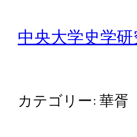
内
容
を
中央大学史学研
ス
キ
ッ
プ
カテゴリー:
華胥