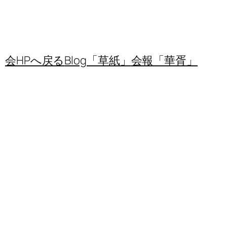
会HPへ戻る
Blog「草紙」
会報「華胥」