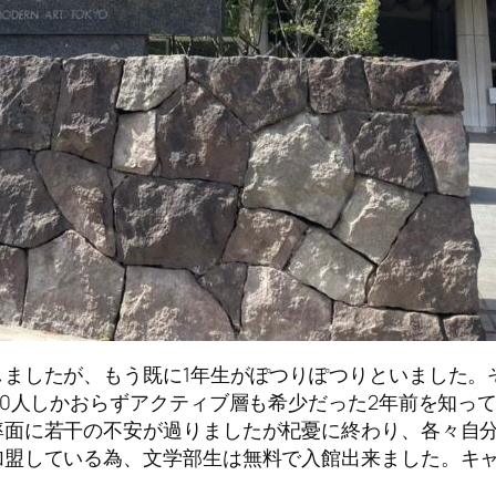
ましたが、もう既に1年生がぽつりぽつりといました。
30人しかおらずアクティブ層も希少だった2年前を知っ
率面に若干の不安が過りましたが杞憂に終わり、各々自
加盟している為、文学部生は無料で入館出来ました。キ