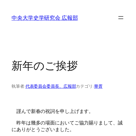
内
容
中央大学史学研究会 広報部
を
ス
キ
ッ
プ
新年のご挨拶
執筆者:
代表委員会委員長、広報部
カテゴリ:
華胥
謹んで新春の祝詞を申し上げます。
昨年は幾多の場面においてご協力賜りまして、誠
にありがとうございました。