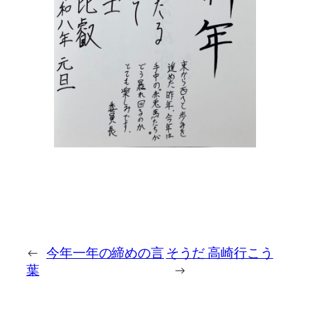
←
今年一年の締めの言
そうだ 高崎行こう
葉
→