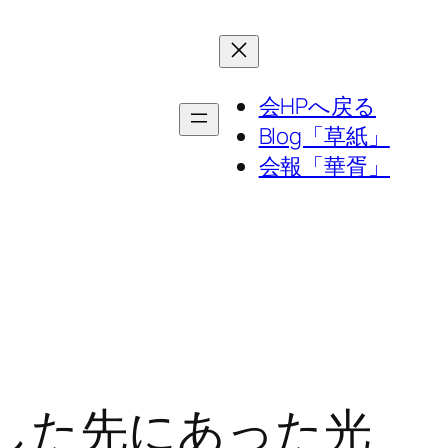
会HPへ戻る
Blog「草紙」
会報「華胥」
した先にあった光