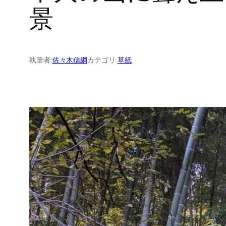
景
執筆者:
佐々木信綱
カテゴリ:
草紙