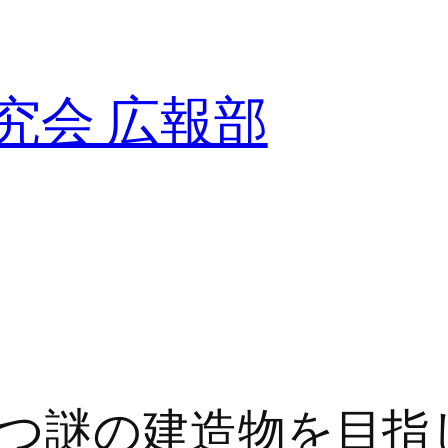
究会 広報部
つ謎の建造物を目指