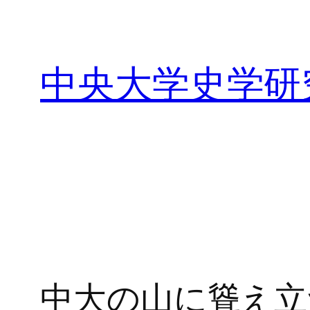
内
容
を
中央大学史学研
ス
キ
ッ
プ
中大の山に聳え立