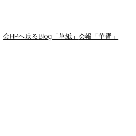
会HPへ戻る
Blog「草紙」
会報「華胥」