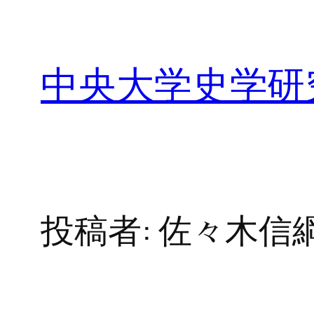
内
容
を
中央大学史学研
ス
キ
ッ
プ
投稿者:
佐々木信