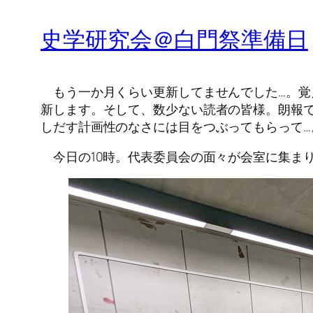
史学研究会＠白門祭準備日
もう一か月くらい更新してませんでした…。覚
新します。そして、数少ない読者の皆様。朗報で
しだす計画性のなさには目をつぶってもらって
今日の10時。代表委員会の面々が会室に集ま